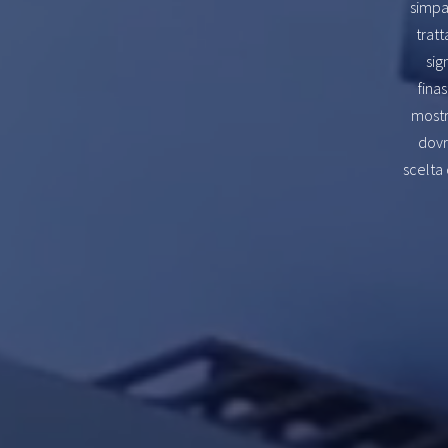
simpa
tratt
sig
fina
mostr
dovr
scelta