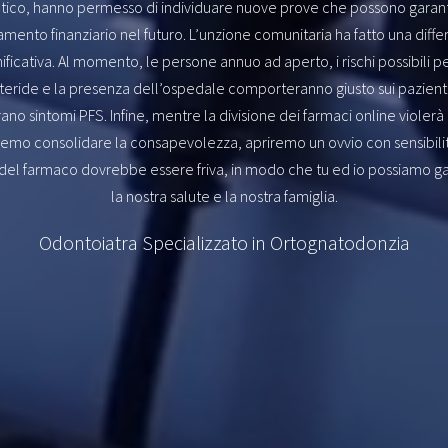
tico, hanno permesso di individuare nuove prove che possono garant
amento finanziario nel futuro. L’unzione comunitaria ha fatto una diff
nificativa. Al momento, le persone annuo ad aperto, i rischi possibili pe
steride e la presenza dell’ospedale comporteranno giusto sui pazient
ano sintomi PFS. Infine, mentre la divisione dei farmaci online violerà
emo consolidare la consapevolezza, apriremo un ovvio con sensibilit
 del farmaco dovrebbe essere friva, in modo che tu ed io possiamo ga
la nostra salute e la nostra famiglia.
Odontoiatra Specializzato in Ortognatodonzia