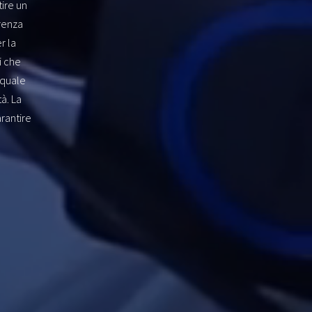
ire un
erenza
r la
i che
 quale
à. La
rantire