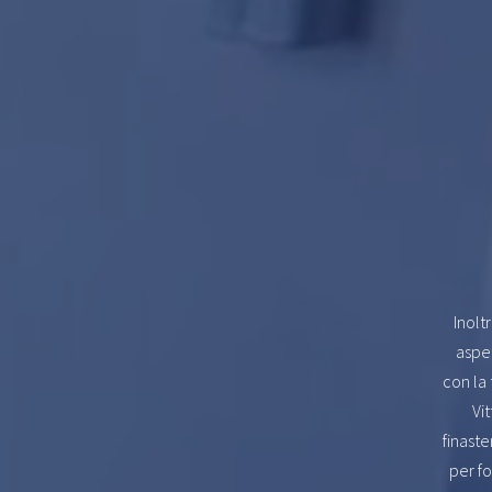
Inolt
aspet
con la 
Vi
finast
per fo