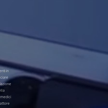
nti in
nciare
ciazione
lla
 medici
fattore